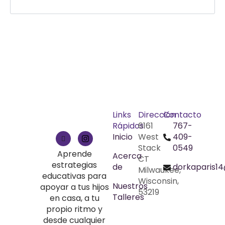
Links
Dirección
Contacto
Rápidos
6161
767-
Inicio
West
409-
Stack
0549
Aprende
Acerca
CT
estrategias
de
dorkaparis1
Milwaukee,
educativas para
Wisconsin,
Nuestros
apoyar a tus hijos
53219
Talleres
en casa, a tu
propio ritmo y
desde cualquier