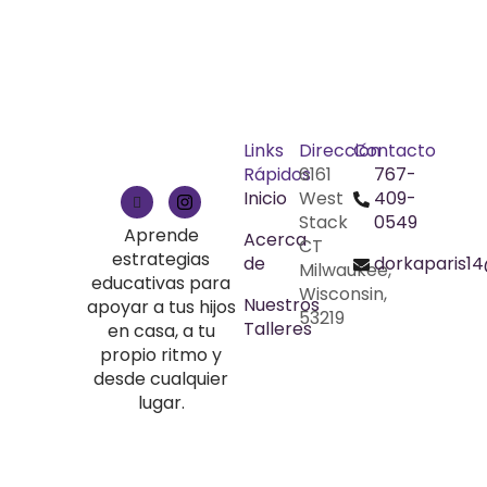
Links
Dirección
Contacto
Rápidos
6161
767-
Inicio
West
409-
Stack
0549
Aprende
Acerca
CT
estrategias
de
dorkaparis1
Milwaukee,
educativas para
Wisconsin,
Nuestros
apoyar a tus hijos
53219
Talleres
en casa, a tu
propio ritmo y
desde cualquier
lugar.