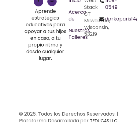
Inicio
West
409-
Stack
0549
Aprende
Acerca
CT
estrategias
de
dorkaparis1
Milwaukee,
educativas para
Wisconsin,
Nuestros
apoyar a tus hijos
53219
Talleres
en casa, a tu
propio ritmo y
desde cualquier
lugar.
© 2026. Todos los Derechos Reservados. |
Plataforma Desarrollada por
.
TEDUCAS LLC