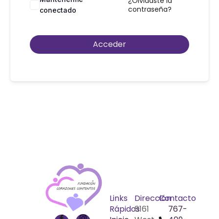
¿Olvidaste la
contraseña?
conectado
Acceder
Links
Dirección
Contacto
Rápidos
6161
767-