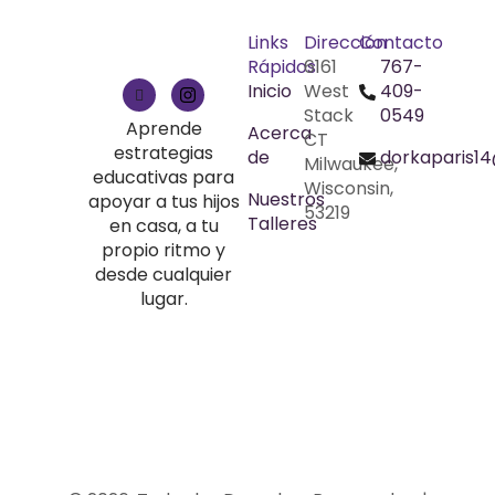
Links
Dirección
Contacto
Rápidos
6161
767-
Inicio
West
409-
Stack
0549
Aprende
Acerca
CT
estrategias
de
dorkaparis1
Milwaukee,
educativas para
Wisconsin,
Nuestros
apoyar a tus hijos
53219
Talleres
en casa, a tu
propio ritmo y
desde cualquier
lugar.